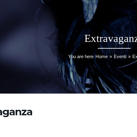
Extravagan
You are here
Home
»
Eventi
»
E
aganza