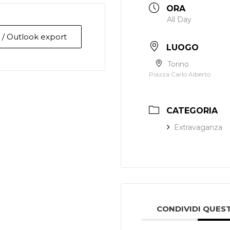
ORA
All Day
l / Outlook export
LUOGO
Torino
Piazza Carlo Alberto
CATEGORIA
Extravaganza
CONDIVIDI QUES