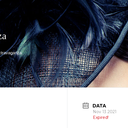
za
xtravaganza
DATA
Nov 13 2021
Expired!