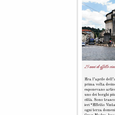
25 anni di effetto vi
Era l’aprile dell
prima volta decin
esponevano artico
uno dei borghi pi
città. Sono trasc
ieri “Effetto Vin
ogni terza domeni