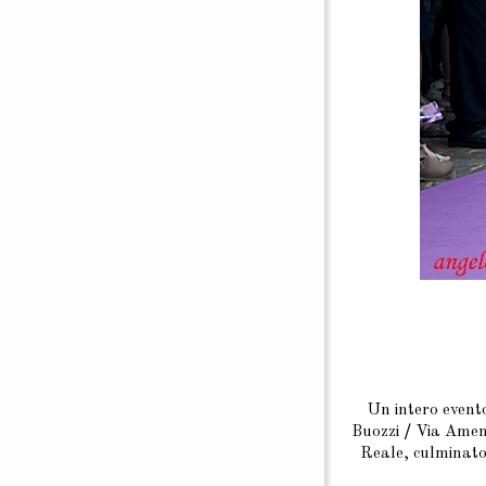
Un intero evento
Buozzi
/
Via Amend
Reale, culminato 