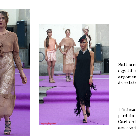
Saltuari
oggetti, 
argoment
da relato
D’intesa
perduta 
Carlo Al
accessor