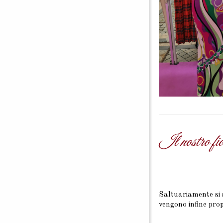
Il nostro fio
Saltuariamente si s
vengono infine prop